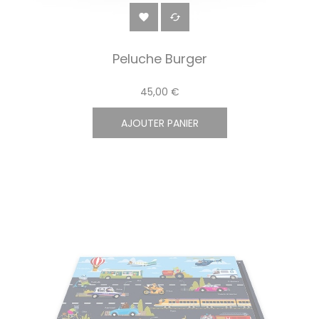


Peluche Burger
45,00 €
AJOUTER PANIER