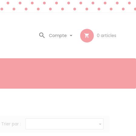

Compte

0
articles

Trier par :
