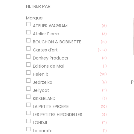
FILTRER PAR
Marque
ATELIER WAGRAM
(6)
Atelier Pierre
(3)
BOUCHON & BOBINETTE
(12)
Cartes d'art
(284)
Donkey Products
(3)
Editions de Mai
(1)
Helen b
(28)
P
Jedrzejko
(17)
Jellycat
(11)
KIKKERLAND
(7)
LA PETITE EPICERIE
(10)
LES PETITES HIRONDELLES
(9)
LONDJI
(11)
La carafe
(1)