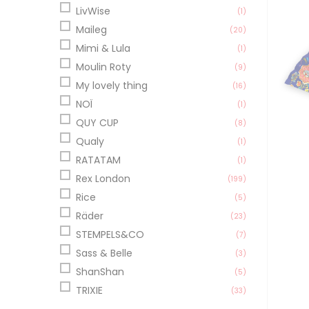
LivWise
(1)
Maileg
(20)
Mimi & Lula
(1)
Moulin Roty
(9)
My lovely thing
(16)
NOÏ
(1)
QUY CUP
(8)
Qualy
(1)
RATATAM
(1)
Rex London
(199)
Rice
(5)
Räder
(23)
STEMPELS&CO
(7)
Sass & Belle
(3)
ShanShan
(5)
TRIXIE
(33)