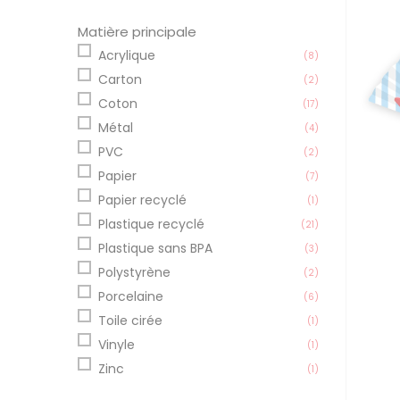
Matière principale
Acrylique
(8)
Carton
(2)
Coton
(17)
Métal
(4)
PVC
(2)
Papier
(7)
Papier recyclé
(1)
Plastique recyclé
(21)
Plastique sans BPA
(3)
Polystyrène
(2)
Porcelaine
(6)
Toile cirée
(1)
Vinyle
(1)
Zinc
(1)