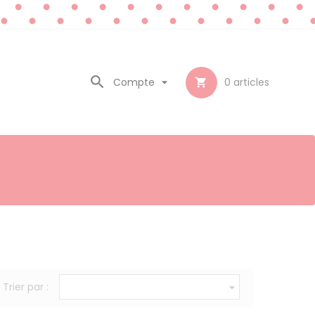

Compte

0
articles

Trier par :
