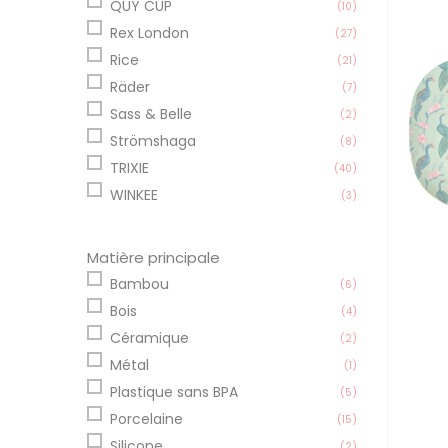
QUY CUP
(10)
Rex London
(27)
Rice
(21)
Räder
(7)
Sass & Belle
(2)
Strömshaga
(8)
TRIXIE
(40)
WINKEE
(3)
Matière principale
Bambou
(6)
Bois
(4)
Céramique
(2)
Métal
(1)
Plastique sans BPA
(5)
Porcelaine
(15)
Silicone
(2)