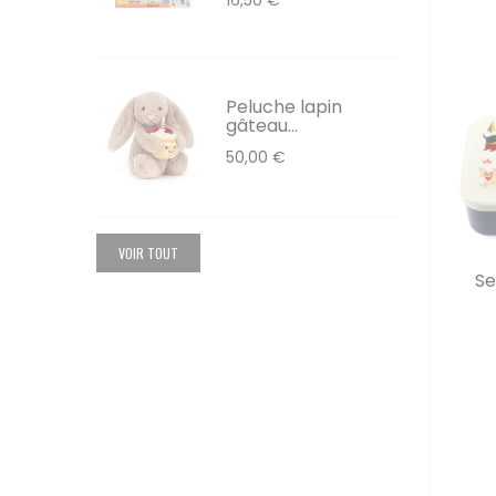
Peluche lapin
gâteau...
50,00 €
VOIR TOUT
Se