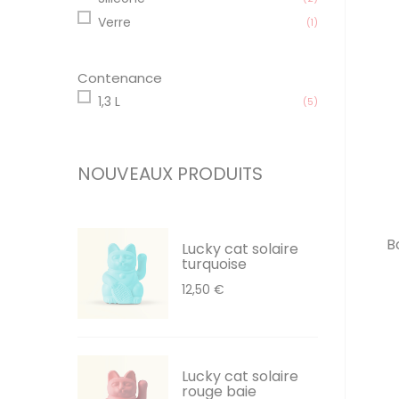
Verre
(1)
Contenance
1,3 L
(5)
NOUVEAUX PRODUITS
B
Lucky cat solaire
turquoise
12,50 €
Lucky cat solaire
rouge baie