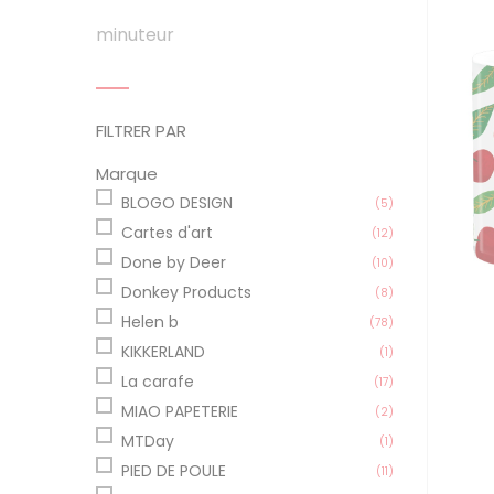
minuteur
FILTRER PAR
Marque
BLOGO DESIGN
(5)
Cartes d'art
(12)
Done by Deer
(10)
Donkey Products
(8)
Helen b
(78)
KIKKERLAND
(1)
La carafe
(17)
MIAO PAPETERIE
(2)
MTDay
(1)
PIED DE POULE
(11)