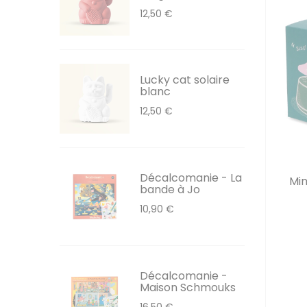
12,50 €
Lucky cat solaire
blanc
12,50 €
Décalcomanie - La
Min
bande à Jo
10,90 €
Décalcomanie -
Maison Schmouks
16,50 €