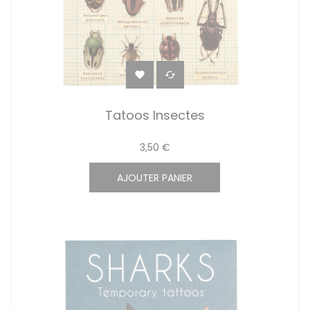


Tatoos Insectes
3,50 €
AJOUTER PANIER