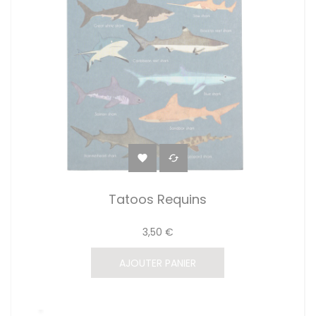


Tatoos Requins
3,50 €
AJOUTER PANIER