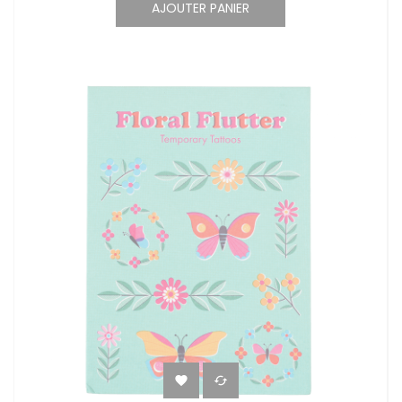
AJOUTER PANIER

