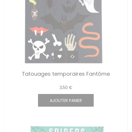


Tatouages temporaires Fantôme
3,50 €
AJOUTER PANIER