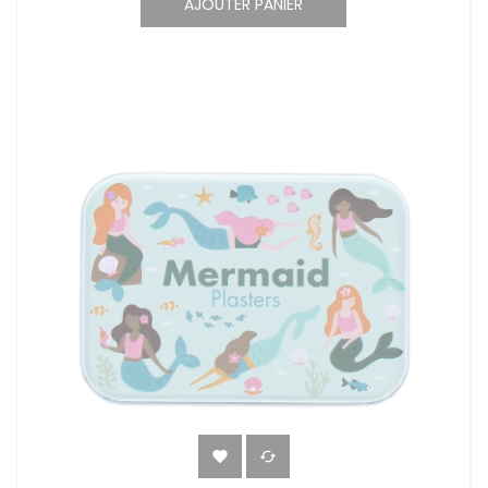
AJOUTER PANIER

