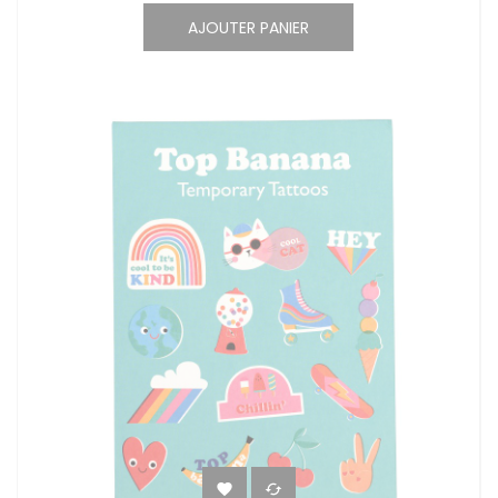
AJOUTER PANIER

