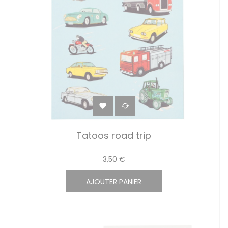


Tatoos road trip
3,50 €
AJOUTER PANIER