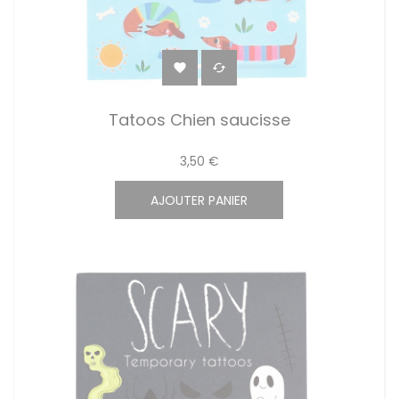


Tatoos Chien saucisse
3,50 €
AJOUTER PANIER