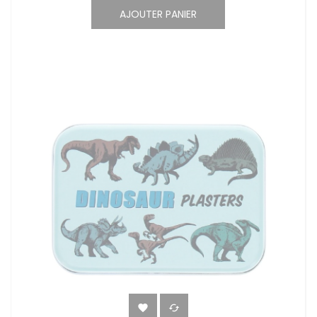
AJOUTER PANIER

