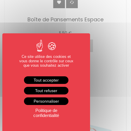


Boîte de Pansements Espace
5,50 €
AJOUTER PANIER
Ce site utilise des cookies et
vous donne le contrôle sur ceux
que vous souhaitez activer
Tout accepter
Tout refuser
Personnaliser
Politique de
confidentialité
0