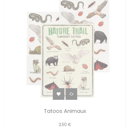


Tatoos Animaux
3,50 €