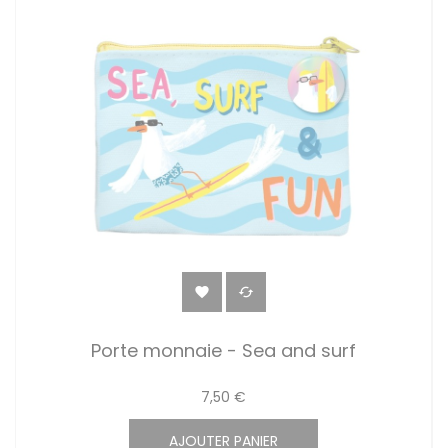


Porte monnaie - Sea and surf
7,50 €
AJOUTER PANIER