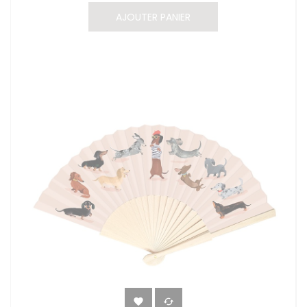
AJOUTER PANIER

