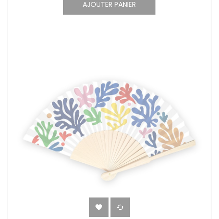
AJOUTER PANIER

