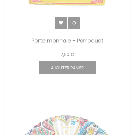


Porte monnaie - Perroquet
7,50 €
AJOUTER PANIER