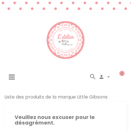
0




☰
Basculer
la
navigation
Liste des produits de la marque Little Gibsons
Veuillez nous excuser pour le
désagrément.