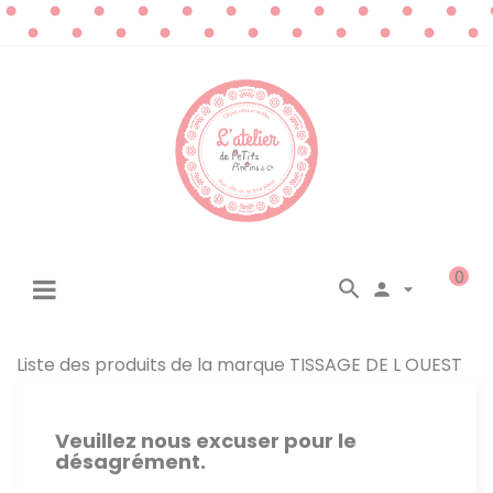
0




☰
Basculer
la
navigation
Liste des produits de la marque TISSAGE DE L OUEST
Veuillez nous excuser pour le
désagrément.