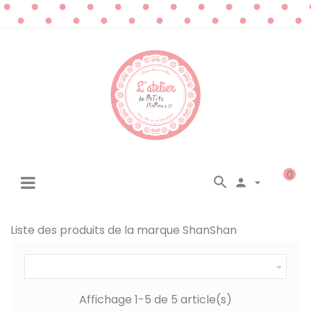
0




☰
Basculer
la
navigation
Liste des produits de la marque ShanShan

Affichage 1-5 de 5 article(s)