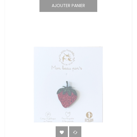
AJOUTER PANIER

