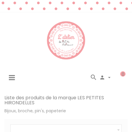
0




☰
Basculer
la
navigation
Liste des produits de la marque LES PETITES
HIRONDELLES
Bijoux, broche, pin's, papeterie
