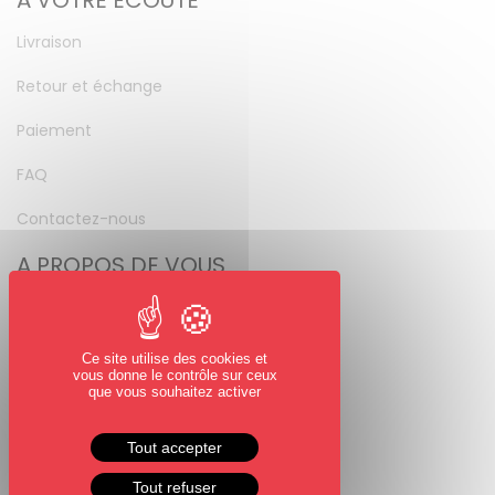
A VOTRE ÉCOUTE
Livraison
Retour et échange
Paiement
FAQ
Contactez-nous
A PROPOS DE VOUS
Mon compte
Mot de passe perdu
Ce site utilise des cookies et
vous donne le contrôle sur ceux
NOUS SUIVRE
que vous souhaitez activer
Facebook
Tout accepter
Instagram
Tout refuser