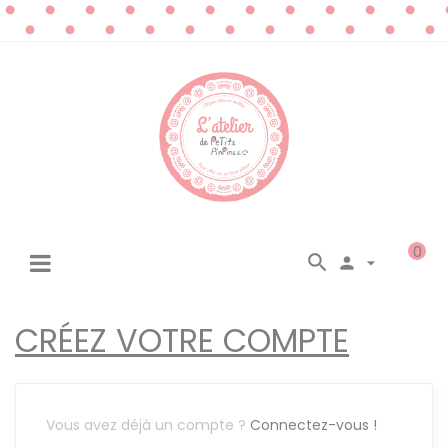
0




☰
Basculer
la
navigation
CRÉEZ VOTRE COMPTE
Vous avez déjà un compte ?
Connectez-vous !