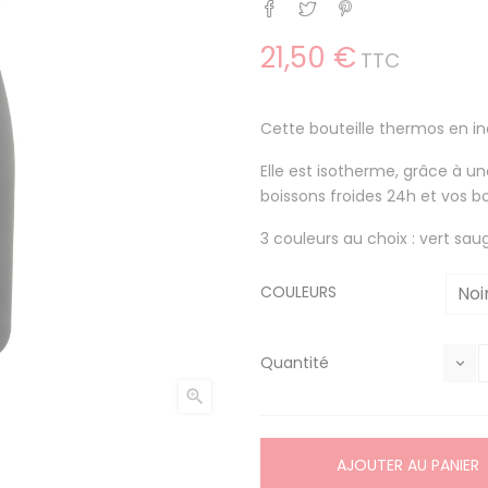
Partager
Tweet
Pinterest
21,50 €
TTC
Cette bouteille thermos en in
Elle est isotherme, grâce à u
boissons froides 24h et vos b
3 couleurs au choix : vert sau
COULEURS
Quantité

AJOUTER AU PANIER