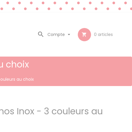

Compte

0
articles

u choix
couleurs au choix
mos Inox - 3 couleurs au