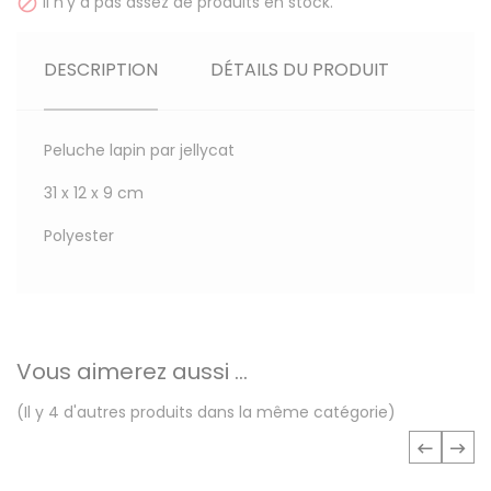
Il n'y a pas assez de produits en stock.

DESCRIPTION
DÉTAILS DU PRODUIT
Peluche lapin par jellycat
31 x 12 x 9 cm
Polyester
Vous aimerez aussi ...
(Il y 4 d'autres produits dans la même catégorie)
‹
›