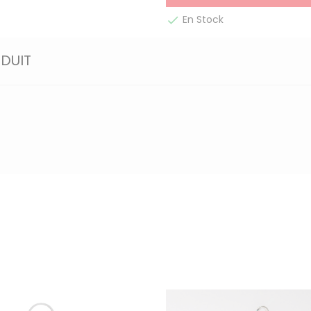
En Stock

ODUIT