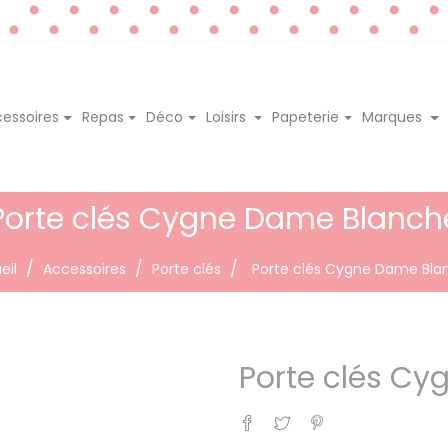
essoires
Repas
Déco
Loisirs
Papeterie
Marques
Porte clés Cygne Dame Blanch
eil
Accessoires
Porte clés
Porte clés Cygne Dame Bla
Porte clés C
Partager
Tweet
Pinterest