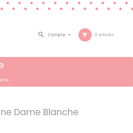

Compte

0
articles

e
nche
ygne Dame Blanche