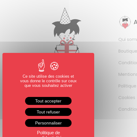
Qui som
Boutique
Conditio
Mentions
Ce site utilise des cookies et
vous donne le contrôle sur ceux
Politique
que vous souhaitez activer
Cookies
Tout accepter
Conditio
Tout refuser
Personnaliser
Politique de