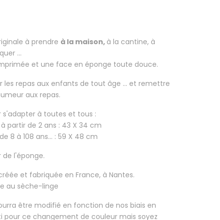
riginale à prendre
à la maison,
à la cantine, à
uer ...
imprimée et une face en éponge toute douce.
r les repas aux enfants
de tout âge ... et remettre
 humeur aux repas.
ur s'adapter à toutes et tous :
 à partir de 2 ans : 43 X 34 cm
de 8 à 108 ans... : 59 X 48 cm
r de l'éponge.
 créée et fabriquée en France, à Nantes.
se au sèche-linge
 pourra être modifié en fonction de nos biais en
rti pour ce changement de couleur mais soyez