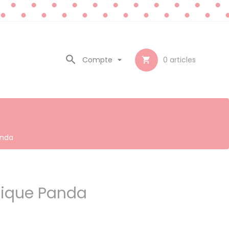

Compte

0
articles

anda
stique Panda