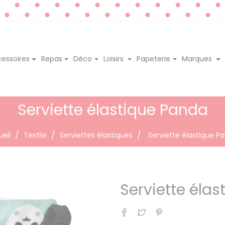
essoires
Repas
Déco
Loisirs
Papeterie
Marques
Serviette élastique Panda
eil
Textile
Serviettes élastiques
Serviette élastique P
Serviette éla
Partager
Tweet
Pinterest