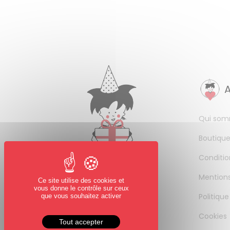
Qui som
Boutique
Conditio
Mentions
Ce site utilise des cookies et
vous donne le contrôle sur ceux
Politique
que vous souhaitez activer
Cookies
Tout accepter