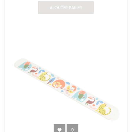
AJOUTER PANIER

