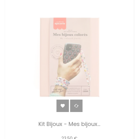


Kit Bijoux - Mes bijoux...
23,50 €