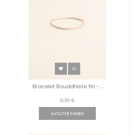


Bracelet Bouddhiste fin -...
12,00 €
AJOUTER PANIER