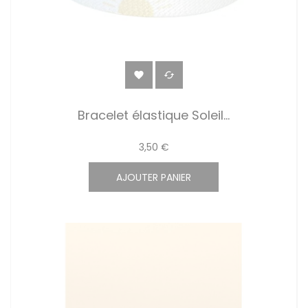


Bracelet élastique Soleil...
3,50 €
AJOUTER PANIER