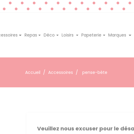
essoires
Repas
Déco
Loisirs
Papeterie
Marques
Accueil
Accessoires
pense-bête
Veuillez nous excuser pour le dé