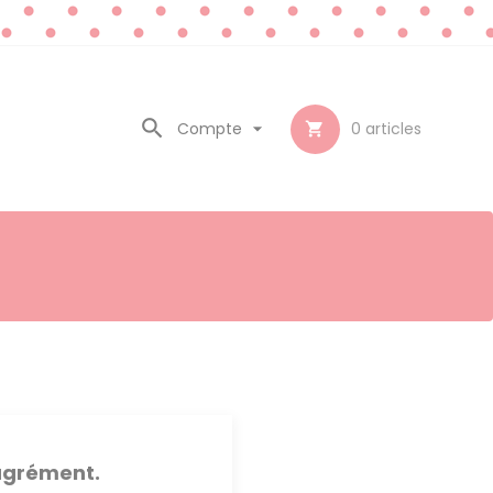

Compte

0
articles

sagrément.