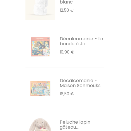
blanc
12,50 €
Décalcomanie - La
bande à Jo
10,90 €
Décalcomanie -
Maison Schmouks
16,50 €
Peluche lapin
gâteau...