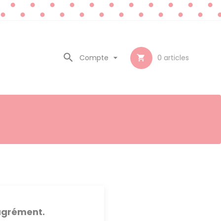

Compte

0
articles

sagrément.