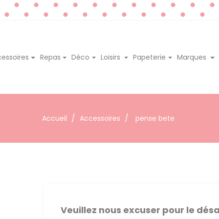
essoires
Repas
Déco
Loisirs
Papeterie
Marques
Accueil
Accessoires
pense bete
Veuillez nous excuser pour le dé