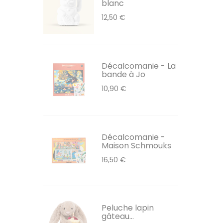
blanc
12,50 €
Décalcomanie - La
bande à Jo
10,90 €
Décalcomanie -
Maison Schmouks
16,50 €
Peluche lapin
gâteau...