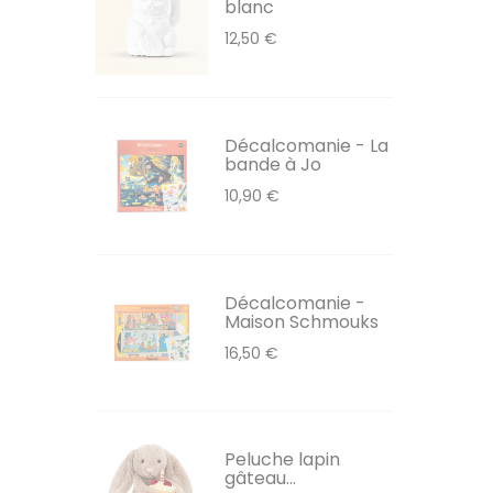
blanc
12,50 €
Décalcomanie - La
bande à Jo
10,90 €
Décalcomanie -
Maison Schmouks
16,50 €
Peluche lapin
gâteau...