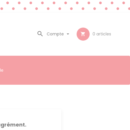

Compte

0
articles

le
sagrément.