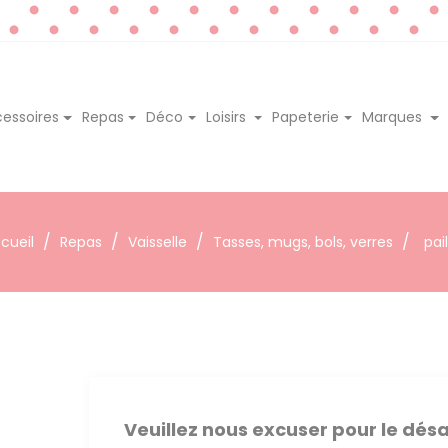
essoires
Repas
Déco
Loisirs
Papeterie
Marques
cueil
Repas
Vaisselle
Tasses, mugs, bols, verres
pail
Veuillez nous excuser pour le dé