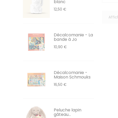
blanc
12,50 €
Affic
Décalcomanie - La
bande à Jo
10,90 €
Décalcomanie -
Maison Schmouks
16,50 €
Peluche lapin
gâteau...