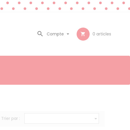

Compte

0
articles

Trier par :
