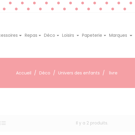
essoires
Repas
Déco
Loisirs
Papeterie
Marques
Accueil
Déco
Univers des enfants
livre
Il y a 2 produits.