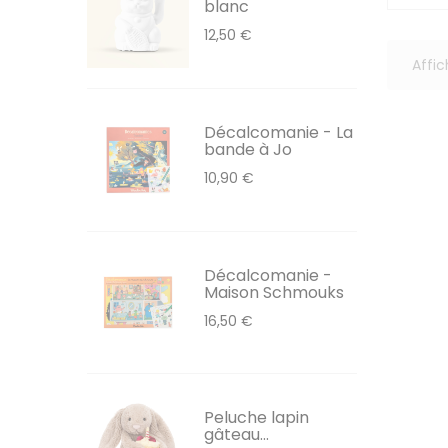
blanc
12,50 €
Affic
Décalcomanie - La
bande à Jo
10,90 €
Décalcomanie -
Maison Schmouks
16,50 €
Peluche lapin
gâteau...