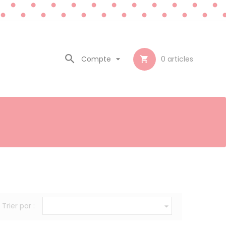

Compte

0
articles

Trier par :
