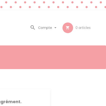

Compte

0
articles

sagrément.