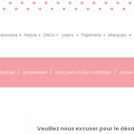
essoires
Repas
Déco
Loisirs
Papeterie
Marques
Accueil
Accessoires
Sacs, sacs à dos, cartables
panier
Veuillez nous excuser pour le dé