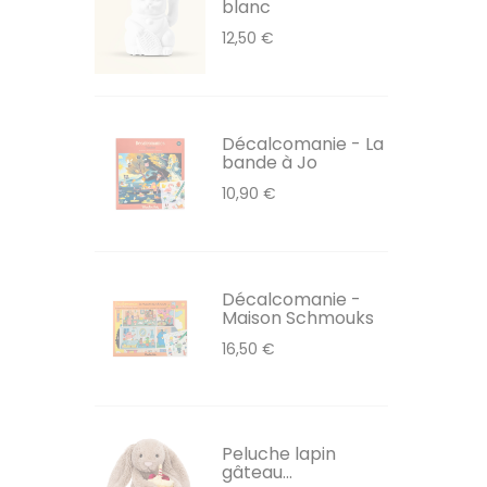
blanc
12,50 €
Décalcomanie - La
bande à Jo
10,90 €
Décalcomanie -
Maison Schmouks
16,50 €
Peluche lapin
gâteau...