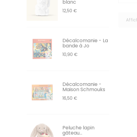
blanc
12,50 €
Affic
Décalcomanie - La
bande à Jo
10,90 €
Décalcomanie -
Maison Schmouks
16,50 €
Peluche lapin
gâteau...