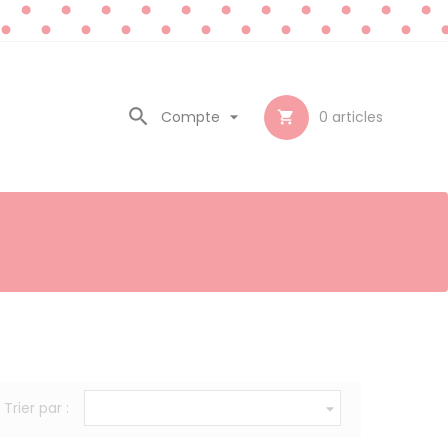

Compte

0
articles

Trier par :
