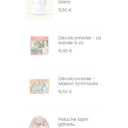
blanc
12,50 €
Décalcomanie - La
bande à Jo
10,90 €
Décalcomanie -
Maison Schmouks
16,50 €
Peluche lapin
gâteau...