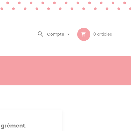

Compte

0
articles

sagrément.