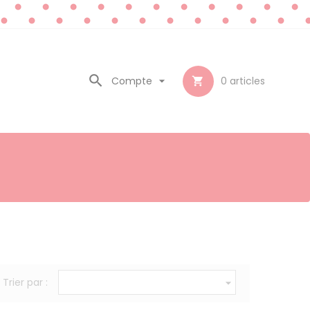

Compte

0
articles

Trier par :
