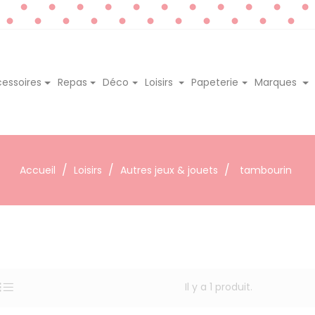
essoires
Repas
Déco
Loisirs
Papeterie
Marques
Accueil
Loisirs
Autres jeux & jouets
tambourin
Il y a 1 produit.