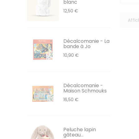
blanc
12,50 €
Affic
Décalcomanie - La
bande à Jo
10,90 €
Décalcomanie -
Maison Schmouks
16,50 €
Peluche lapin
gâteau...