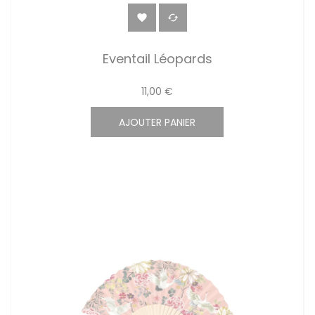


Eventail Léopards
11,00 €
AJOUTER PANIER