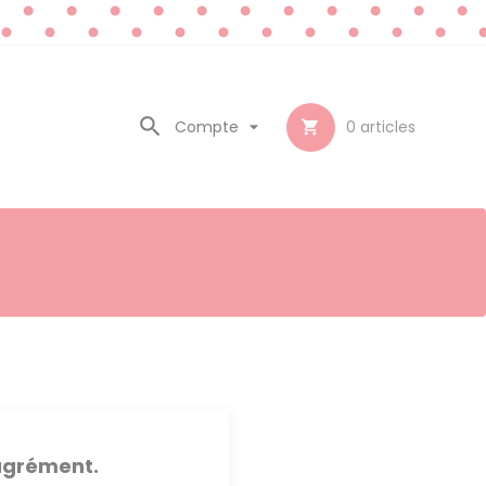

Compte

0
articles

sagrément.