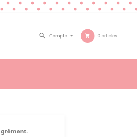

Compte

0
articles

sagrément.