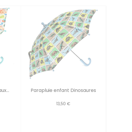
x...
Parapluie enfant Dinosaures
13,50 €