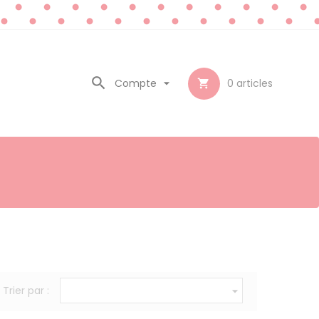

Compte

0
articles

Trier par :
