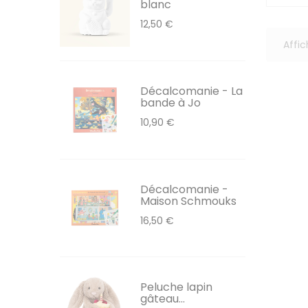
blanc
12,50 €
Affic
Décalcomanie - La
bande à Jo
10,90 €
Décalcomanie -
Maison Schmouks
16,50 €
Peluche lapin
gâteau...