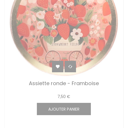


Assiette ronde - Framboise
7,50 €
AJOUTER PANIER