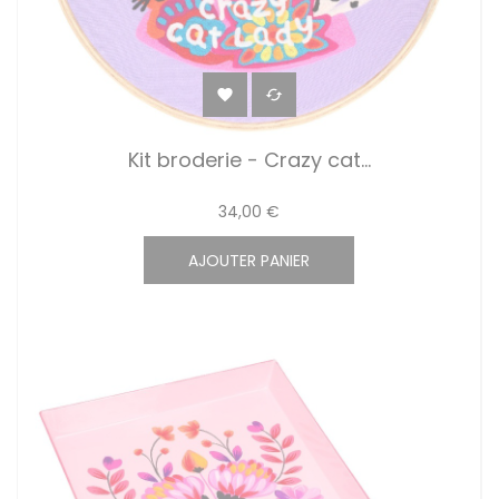


Kit broderie - Crazy cat...
34,00 €
AJOUTER PANIER