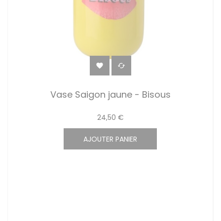


Vase Saigon jaune - Bisous
24,50 €
AJOUTER PANIER