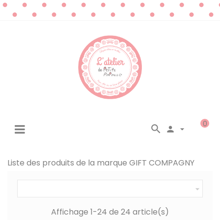
0




☰
Basculer
la
navigation
Liste des produits de la marque GIFT COMPAGNY

Affichage 1-24 de 24 article(s)