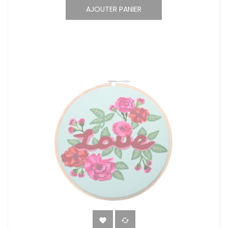
AJOUTER PANIER

