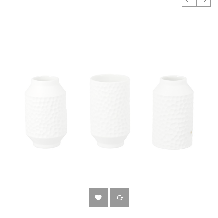
‹
›

