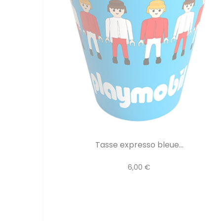
Tasse expresso bleue...
6,00 €