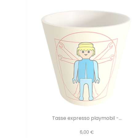
Tasse expresso playmobil -...
6,00 €