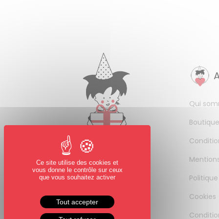
Qui som
Boutique
Conditio
Mentions
Ce site utilise des cookies et
vous donne le contrôle sur ceux
Politique
que vous souhaitez activer
Cookies
Tout accepter
Conditio