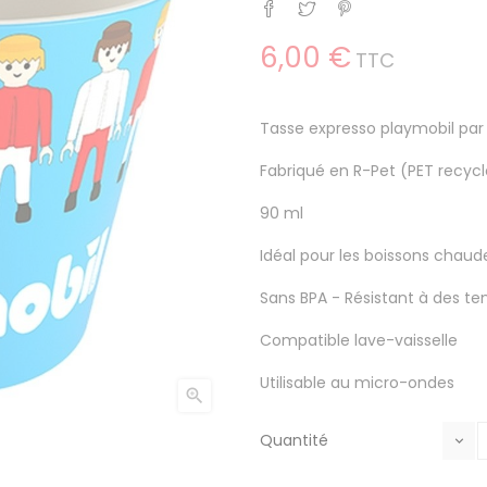
Partager
Tweet
Pinterest
6,00 €
TTC
Tasse expresso playmobil pa
Fabriqué en R-Pet (PET recyc
90 ml
Idéal pour les boissons chaude
Sans BPA - Résistant à des t
Compatible lave-vaisselle
Utilisable au micro-ondes

Quantité