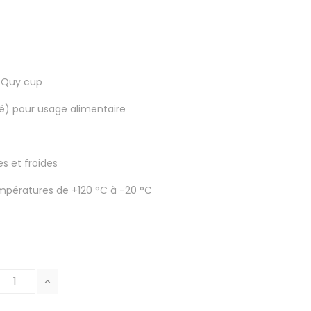
r Quy cup
lé) pour usage alimentaire
s et froides
empératures de +120 °C à -20 °C