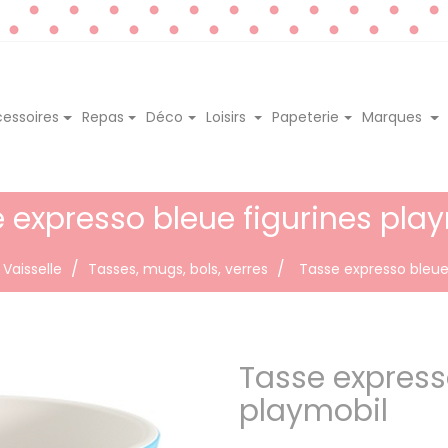
essoires
Repas
Déco
Loisirs
Papeterie
Marques
 expresso bleue figurines pla
Vaisselle
Tasses, mugs, bols, verres
Tasse expresso bleue
Tasse express
playmobil