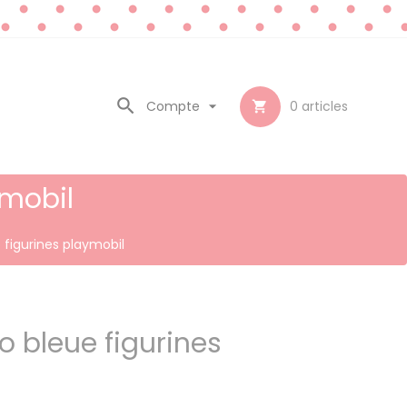

Compte

0
articles

ymobil
 figurines playmobil
o bleue figurines