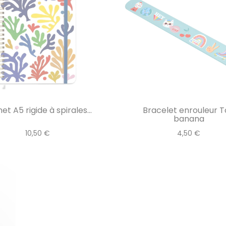
et A5 rigide à spirales...
Bracelet enrouleur 
banana
10,50 €
4,50 €