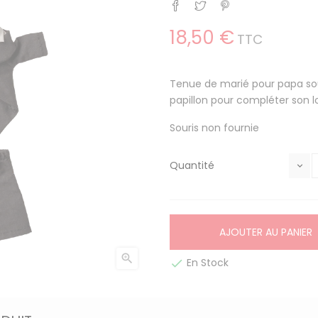
Partager
Tweet
Pinterest
18,50 €
TTC
Tenue de marié pour papa so
papillon pour compléter son l
Souris non fournie
Quantité
AJOUTER AU PANIER

En Stock
