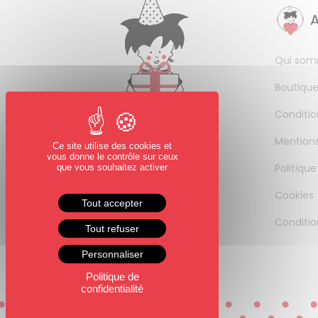
Qui som
Boutique
Conditio
Mentions
Ce site utilise des cookies et
vous donne le contrôle sur ceux
Politique
que vous souhaitez activer
Cookies
Tout accepter
Conditio
Tout refuser
Personnaliser
Politique de
confidentialité
0