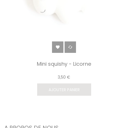


Mini squishy - Licorne
3,50 €
AJOUTER PANIER
A PROPOS DE NOUS