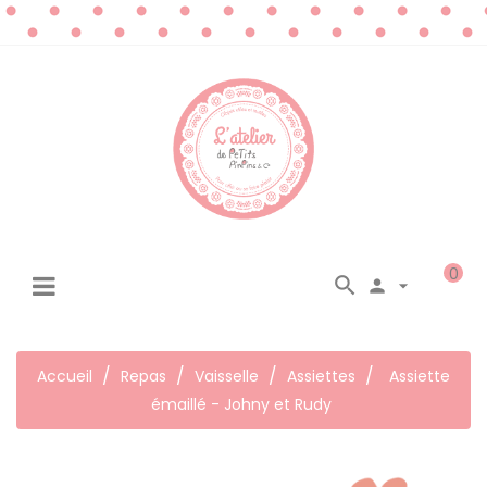
0




☰
Basculer
la
navigation
Accueil
Repas
Vaisselle
Assiettes
Assiette
émaillé - Johny et Rudy