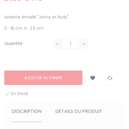
Assiette émaillé "Johny et Rudy".
D : 18 cm; h : 2.5 cm
Quantité
AJOUTER AU PANIER


En Stock

DESCRIPTION
DÉTAILS DU PRODUIT