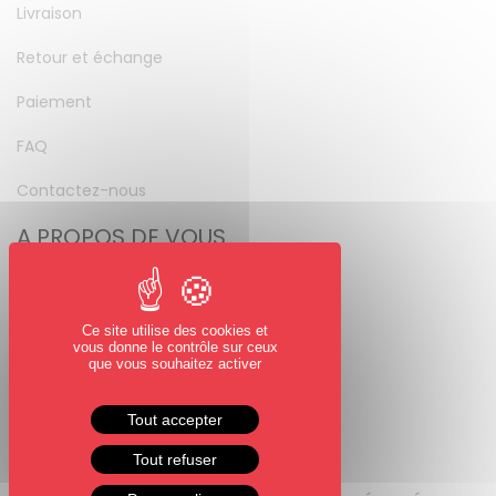
Livraison
Retour et échange
Paiement
FAQ
Contactez-nous
A PROPOS DE VOUS
Mon compte
Mot de passe perdu
Ce site utilise des cookies et
vous donne le contrôle sur ceux
NOUS SUIVRE
que vous souhaitez activer
Facebook
Tout accepter
Instagram
Tout refuser