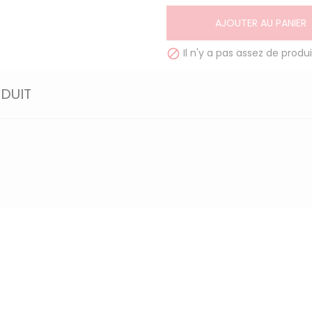
AJOUTER AU PANIER
Il n'y a pas assez de produi

ODUIT