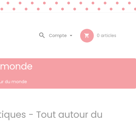

Compte

0
articles

u monde
our du monde
tiques - Tout autour du