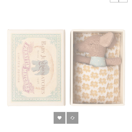
‹
›

