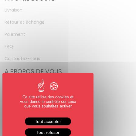
Livraison
Retour et échange
Paiement
FAQ
Contactez-nous
A PROPOS DE VOUS
Mon compte
Mot de passe perdu
Ce site utilise des cookies et
vous donne le contrôle sur ceux
NOUS SUIVRE
que vous souhaitez activer
Facebook
Tout accepter
Instagram
Tout refuser