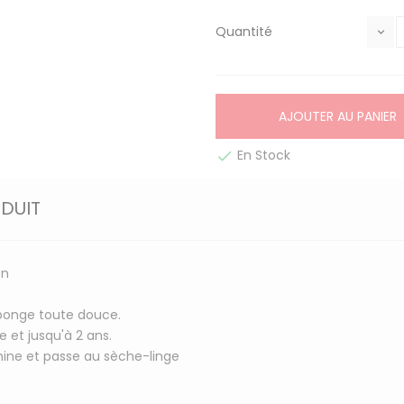
Quantité
AJOUTER AU PANIER
En Stock

ODUIT
on
éponge toute douce.
 et jusqu'à 2 ans.
hine et passe au sèche-linge