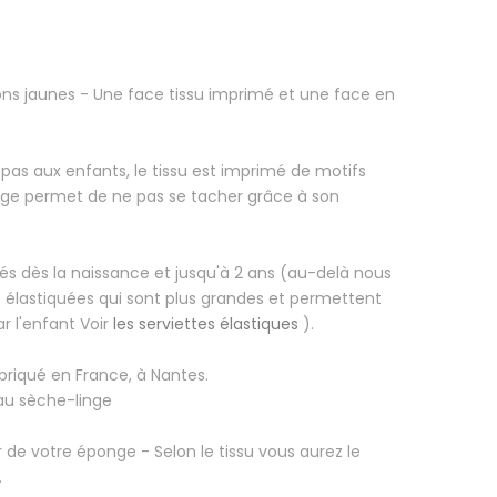
ons jaunes
- Une face tissu imprimé et une face en
epas aux enfants, le tissu est imprimé de motifs
nge permet de ne pas se tacher grâce à son
s dès la naissance et jusqu'à 2 ans (au-delà nous
es élastiquées qui sont plus grandes et permettent
ar l'enfant Voir
les serviettes élastiques
).
briqué en France, à Nantes.
 au sèche-linge
 de votre éponge - Selon le tissu vous aurez le
.