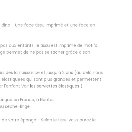
e dino
- Une face tissu imprimé et une face en
epas aux enfants, le tissu est imprimé de motifs
nge permet de ne pas se tacher grâce à son
s dès la naissance et jusqu'à 2 ans (au delà nous
es élastiquées qui sont plus grandes et permettent
ar l'enfant Voir
les serviettes élastiques
).
briqué en France, à Nantes.
 au sèche-linge
 de votre éponge - Selon le tissu vous aurez le
.