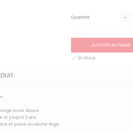
Quantité
AJOUTER AU PANIER
En Stock

ODUIT
on
éponge toute douce.
 et jusqu'à 2 ans.
hine et passe au sèche-linge