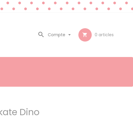

Compte

0
articles

kate Dino