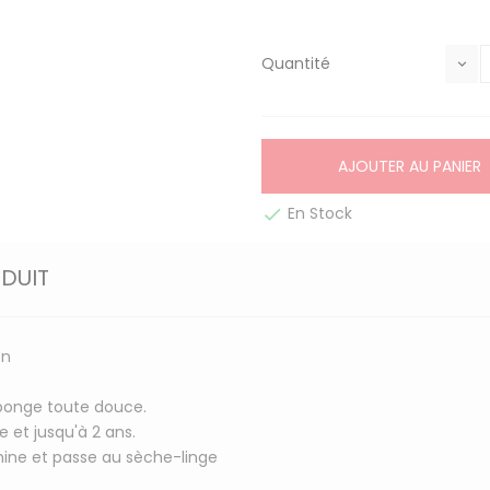
Quantité
AJOUTER AU PANIER
En Stock

ODUIT
on
éponge toute douce.
 et jusqu'à 2 ans.
hine et passe au sèche-linge