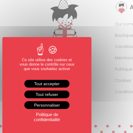
Qui som
Boutique
Conditio
Mentions
Ce site utilise des cookies et
vous donne le contrôle sur ceux
Politique
que vous souhaitez activer
Cookies
Tout accepter
Conditio
Tout refuser
Personnaliser
Politique de
confidentialité
0