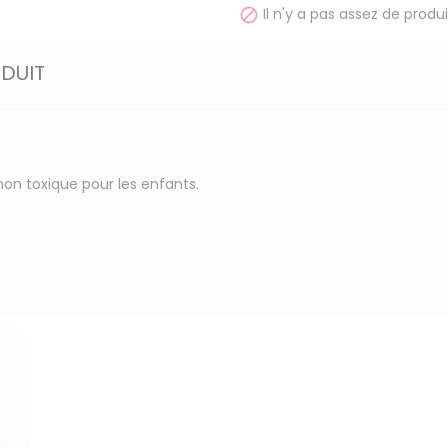
Il n'y a pas assez de produi

ODUIT
non toxique pour les enfants.