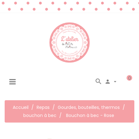
0




☰
Basculer
la
navigation
Accueil
Repas
Gourdes, bouteilles, thermos
bouchon à bec
Bouchon à bec - Rose