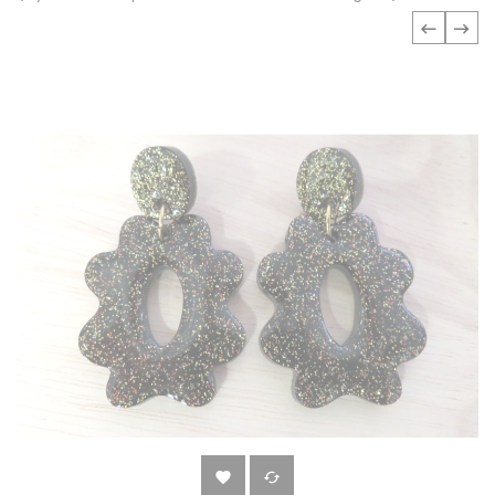
‹
›

