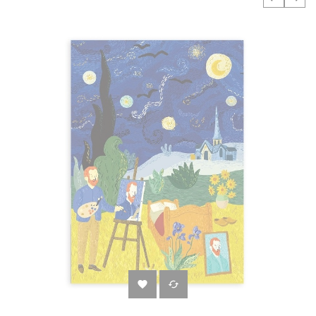
‹
›

