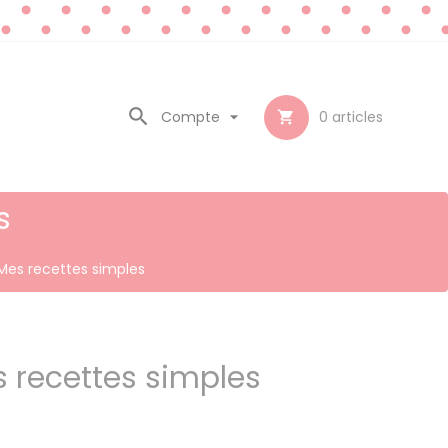

Compte

0
articles

s
Mes recettes simples
 recettes simples