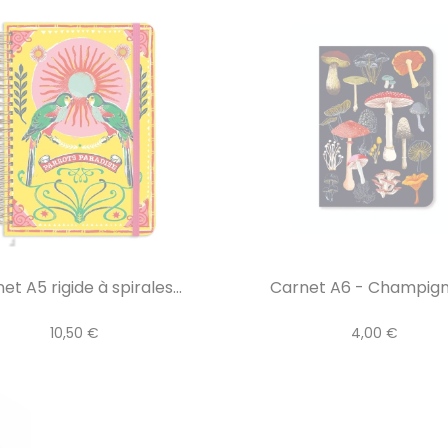
et A5 rigide à spirales...
Carnet A6 - Champig
10,50 €
4,00 €