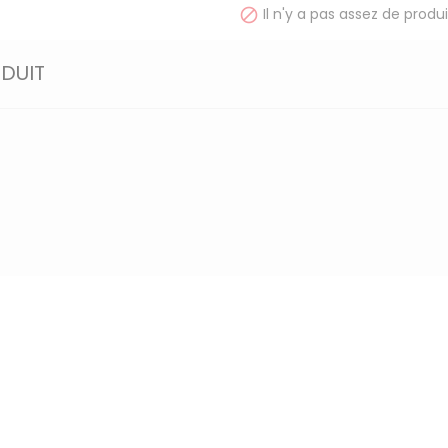
Il n'y a pas assez de produi

ODUIT