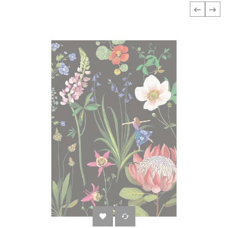
‹
›

