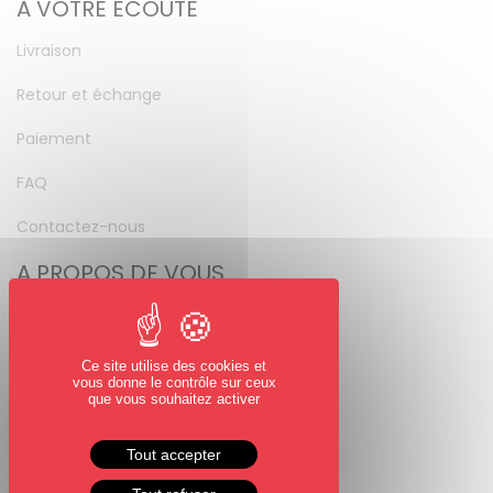
A VOTRE ÉCOUTE
Livraison
Retour et échange
Paiement
FAQ
Contactez-nous
A PROPOS DE VOUS
Mon compte
Mot de passe perdu
Ce site utilise des cookies et
vous donne le contrôle sur ceux
NOUS SUIVRE
que vous souhaitez activer
Facebook
Tout accepter
Instagram